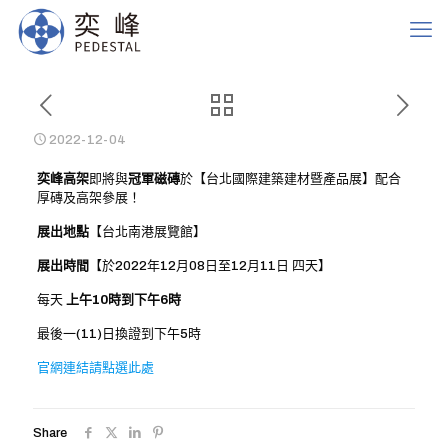
2022-12-04
奕峰高架
即將與
冠軍磁磚
於【台北國際建築建材暨產品展】配合
厚磚及高架參展！
展出地點
【台北南港展覽館】
展出時間
【於2022年12月08日至12月11日 四天】
每天
上午10時到下午6時
最後一(11)日換證到下午5時
官網連結請點選此處
Share