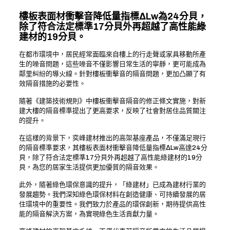
樓板表面材衝擊音降低量指標ΔLw為24分貝，
除了符合法定標準17分貝外再超越了高性能綠
建材的19分貝。
在都市環境中，居民經常面臨來自樓上的行走聲或家具移動所產
生的噪音問題，這些噪音不僅影響日常生活的寧靜，更可能成為
鄰里糾紛的導火線。針對樓板衝擊音的隔音問題，更加凸顯了有
效隔音措施的必要性。
隨著《建築技術規則》中樓板衝擊音隔音的修正條文實施，對新
建大樓的隔音標準提出了更高要求，反映了社會對居住品質關注
的提升。
在這樣的背景下，奕峰建材推出的高架基座產品，不僅滿足現行
的隔音標準要求，其樓板表面材衝擊音降低量指標ΔLw高達24分
貝，除了符合法定標準17分貝外再超越了高性能綠建材的19分
貝，為您的居家生活提供更加優質的隔音效果。
此外，隨著綠色環保意識的提升，「綠建材」已成為建材行業的
發展趨勢。我們深知綠色環保材料在創造健康、可持續發展的居
住環境中的重要性。我們致力於產品的環保創新，期待提供高性
能的隔音解決方案，為實現綠色生活貢獻力量。