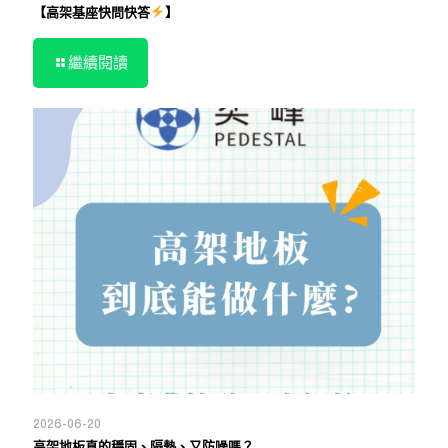
【高架基座快問快答
】
繼續閱讀
2026-06-20
高架地板真的穩固、隔熱、又防噪嗎？