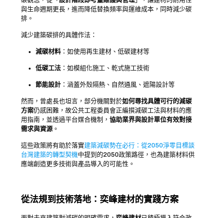
碳觀念，從「
設計階段即考量維護與管理
」，讓建材的耐用性
與生命週期更長，進而降低替換頻率與運維成本，同時減少碳
排。
減少建築碳排的具體作法：
減碳材料
：如使用再生建材、低碳建材等
低碳工法
：如模組化施工、乾式施工技術
節能設計
：涵蓋外殼隔熱、自然通風、遮陽設計等
然而，曾處長也坦言，部分機關對於
如何尋找具體可行的減碳
方案
仍感困難，故公共工程委員會正編撰減碳工法與材料的應
用指南，並透過平台媒合機制，
協助業界與設計單位有效對接
需求與資源
。
這些政策將有助於落實
建築減碳勢在必行：從2050淨零目標談
台灣建築的轉型契機
中提到的2050政策路徑，也為建築材料供
應端創造更多技術與產品導入的可能性。
從法規到技術落地：奕峰建材的實踐方案