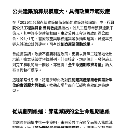
公共建築預算規模龐大，具備政策示範效應
在「2025年台灣永續建築價值與節能建築趨勢論壇」中，
行政
院公共工程委員會 曾鈞敏處長
指出，公共工程每年預算達數千
億元，其中許多與建築相關。由於公共工程涵蓋政府辦公廳
舍、公共住宅、醫療設施與學校建築等多類型建築，若能率先
導入減碳設計與建材，可有效
創造產業帶動效果
。
曾處長強調，政府不僅要制定政策，更要以實際工程落地做出
示範。這意味著從預算編列、計畫核定、規劃設計、發包施工
到完工驗收的每一階段，都應將「
全生命週期碳排考量
」納入
審查與執行標準。
這種策略性引導，將逐步轉化為對
民間建築產業業者與設計單
位的實質壓力與動能
，推動市場全面向低碳與高效能建築轉
型。
從規劃到維運：節能減碳的全生命週期思維
曾處長在論壇中進一步說明，未來公共工程須全面導入節能減