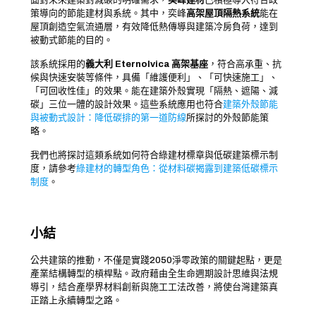
面對未來建築對減碳的明確需求，
奕峰建材
已積極導入符合政
策導向的節能建材與系統。其中，奕峰
高架屋頂隔熱系統
能在
屋頂創造空氣流通層，有效降低熱傳導與建築冷房負荷，達到
被動式節能的目的。
該系統採用的
義大利 EternoIvica 高架基座
，符合高承重、抗
候與快速安裝等條件，具備「維護便利」、「可快速施工」、
「可回收性佳」的效果。
能在建築外殼實現「隔熱、遮陽、減
碳」三位一體的設計效果。這些系統應用也符合
建築外殼節能
與被動式設計：降低碳排的第一道防線
所探討的外殼節能策
略。
我們也將探討這類系統如何符合綠建材標章與低碳建築標示制
度，請參考
綠建材的轉型角色：從材料碳揭露到建築低碳標示
制度
。
小結
公共建築的推動，不僅是實踐2050淨零政策的關鍵起點，更是
產業結構轉型的槓桿點。政府藉由全生命週期設計思維與法規
導引，結合產學界材料創新與施工工法改善，將使台灣建築真
正踏上永續轉型之路。