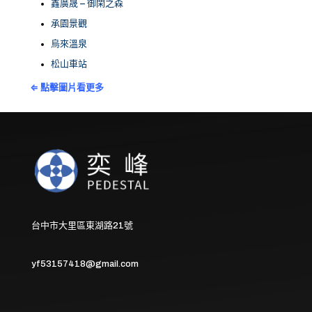
鑫廣晟 – 御閑之森
承園景觀
烏來溫泉
松山車站
⇐ 點擊圖片看更多
台中市大里區東湖路21號
yf53157418@gmail.com