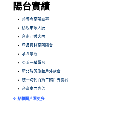
陽台實績
善導寺高架露臺
精銳市政大廳
台南凸透大內
丞品員林高架陽台
承園景觀
亞昕一緻露台
新北瑞芳旅館戶外露台
統一時代百貨二館戶外露台
帝寶室內高架
⇐ 點擊圖片看更多