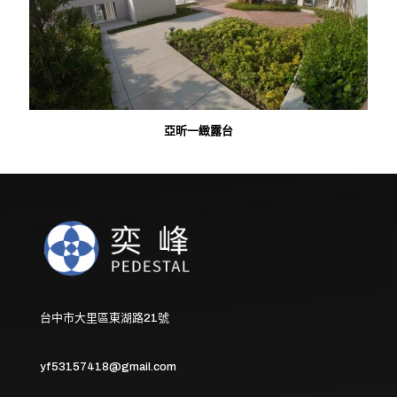
亞昕一緻露台
台中市大里區東湖路21號
yf53157418@gmail.com