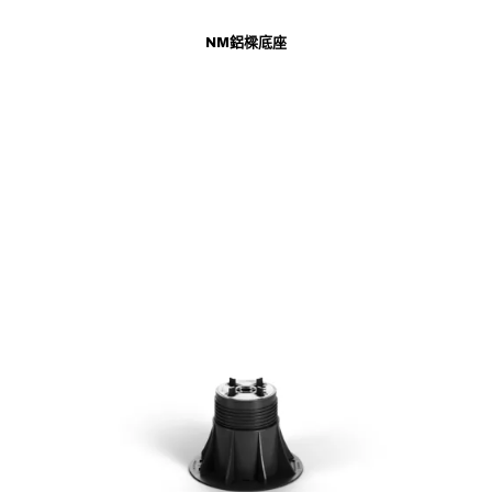
NM鋁樑底座