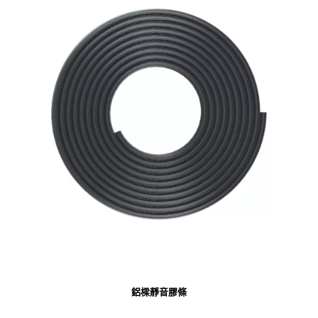
鋁樑靜音膠條