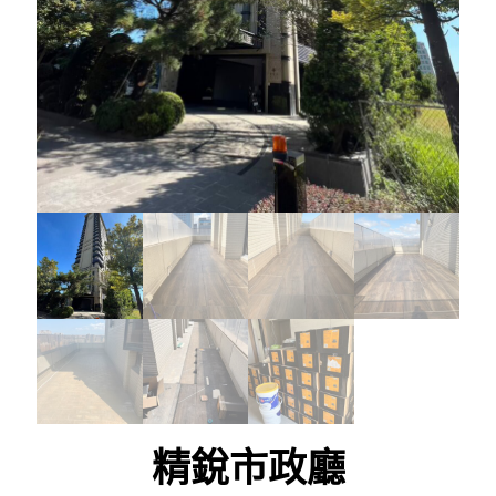
精銳市政廳