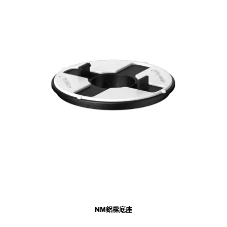
NM鋁樑底座